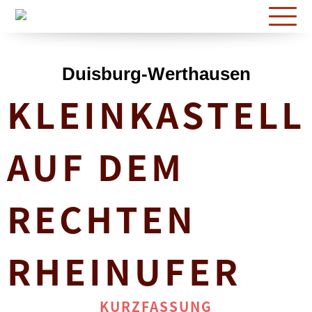
Duisburg-Werthausen
News
Duisburg-Werthausen
Karte
KLEINKASTELL
Fundorte
AUF DEM
RECHTEN
RHEINUFER
KURZFASSUNG